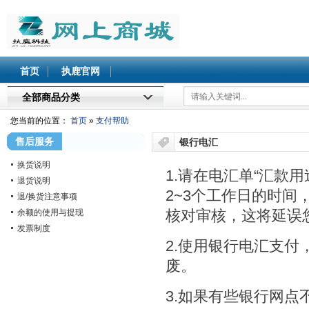
北执鹿网上商城
首页
执鹿官网
全部商品分类
您当前的位置：
首页
»
支付帮助
售后服务
银行电汇
换货说明
1.
请在电汇单“汇款用
退货说明
2~3
个工作日的时间
退/换货注意事项
核对审核，这将延误
余额的使用与提现
发票制度
2.
使用银行电汇支付
废。
3.
如果有些银行网点