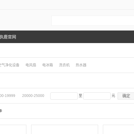
执鹿官网
空气净化设备
电风扇
电冰箱
洗衣机
热水器
确定
00-19999
20000-25000
至
元