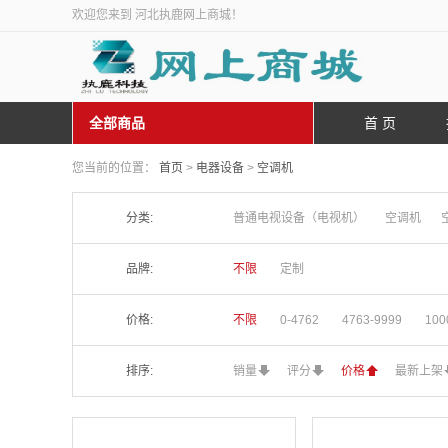
欢迎您来到 河北执鹿网上商城！
全部商品
首 页
您当前的位置：
首页
>
电器设备
>
空调机
分类:
普通电视设备（电视机）
空调机
品牌:
不限
定制
价格:
不限
0-4762
4763-9999
100
排序:
销量
评分
价格
最新上架