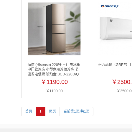
海信 (Hisense) 220升 三门电冰箱
格力品悦（GREE）1
中门软冷冻 小型家用冷藏冷冻 节
能省电低噪 琥珀金 BCD-220D/Q
￥1190.00
￥2500.
￥1190.00
￥2500.0
首页
1
尾页
当前第1页/共1页