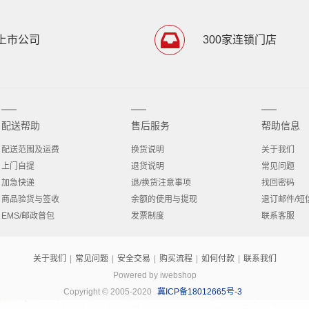
上市公司
300家连锁门店
配送帮助
售后服务
帮助信息
配送范围及运费
换货说明
关于我们
上门自提
退货说明
常见问题
加急快递
退/换货注意事项
找回密码
商品验货与签收
余额的使用与提现
退订邮件/短
EMS/邮政普包
发票制度
联系客服
关于我们
|
常见问题
|
安全交易
|
购买流程
|
如何付款
|
联系我们
Powered by iwebshop
Copyright © 2005-2020
冀ICP备18012665号-3