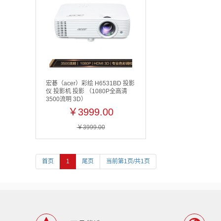
宏碁（acer）彩绘 H6531BD 投影
仪 投影机 投影 （1080P全高清
3500流明 3D）
￥3999.00
￥3999.00
首页
1
尾页
当前第1页/共1页