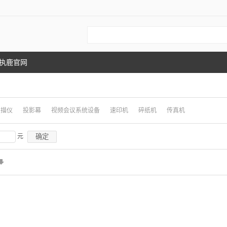
执鹿官网
扫描仪
投影幕
视频会议系统设备
速印机
碎纸机
传真机
确定
元