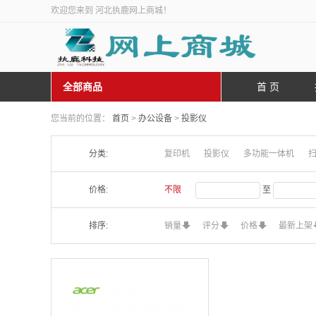
欢迎您来到 河北执鹿网上商城！
全部商品
首 页
您当前的位置：
首页
>
办公设备
>
投影仪
分类:
复印机
投影仪
多功能一体机
价格:
不限
至
排序:
销量
评分
价格
最新上架