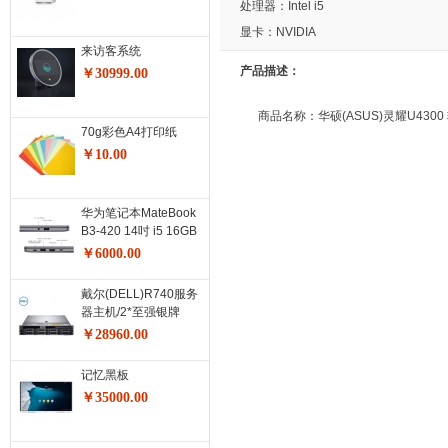
处理器：Intel i5
显卡：NVIDIA
来访客系统
产品描述：
￥30999.00
商品名称：华硕(ASUS)灵耀U4300 
70g彩色A4打印纸
￥10.00
华为笔记本MateBook
B3-420 14吋 i5 16GB
SSD 512GB 深空灰
￥6000.00
戴尔(DELL)R740服务
器主机/2*至强银牌
4210R十核
￥28960.00
2.4GHz/16G*4/4TSAS*3/H730P-
2G/750W双电/导轨/三
记忆黑板
年保修
￥35000.00