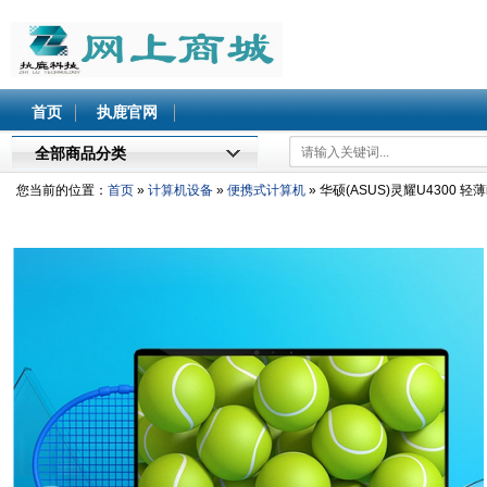
北执鹿网上商城
首页
执鹿官网
全部商品分类
您当前的位置：
首页
»
计算机设备
»
便携式计算机
» 华硕(ASUS)灵耀U4300 轻