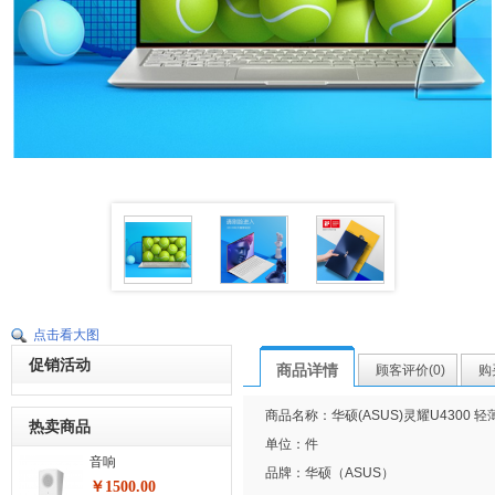
点击看大图
促销活动
商品详情
顾客评价(0)
购
商品名称：华硕(ASUS)灵耀U4300 
热卖商品
92%全面屏 冰钻银14英寸(人脸识别) i5-8
单位：件
2G独显
音响
品牌：华硕（ASUS）
￥1500.00