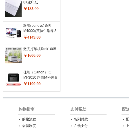
8K速印纸
￥185.00
联想(Lenovo)扬天
M4000q英特尔酷睿i3
商用台式机电脑整机
￥4149.00
(i3-10100 8G 1T 键鼠
串口 四年上门)21.5英
激光打印机Tank1005
寸
￥1600.00
佳能（Canon）iC
MF3010 超值经济黑白
激光多功能打印一体机
￥1199.00
购物指南
支付帮助
配
购物流程
货到付款
会员制度
在线支付