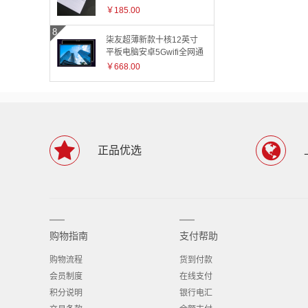
￥185.00
柒友超薄新款十核12英寸
平板电脑安卓5Gwifi全网通
4G上网高清游戏高速流畅
￥668.00
运行平板手机学习网课 小
米金128G送豪礼+三年换新
+五年保修 12英寸全网通
+极速5G双频WIFI
正品优选
购物指南
支付帮助
购物流程
货到付款
会员制度
在线支付
积分说明
银行电汇