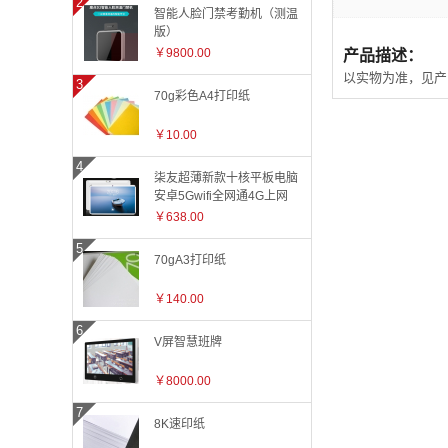
智能人脸门禁考勤机（测温
版）
￥9800.00
产品描述：
以实物为准，见产
70g彩色A4打印纸
￥10.00
柒友超薄新款十核平板电脑
安卓5Gwifi全网通4G上网
娱乐高清影音游戏高速流畅
￥638.00
运行平板手机学习机网课
70gA3打印纸
￥140.00
V屏智慧班牌
￥8000.00
8K速印纸