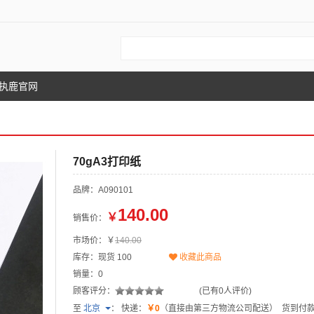
执鹿官网
70gA3打印纸
品牌：A090101
140.00
￥
销售价：
市场价：￥
140.00
库存：现货
100
收藏此商品
销量：0
顾客评分：
(已有0人评价)
至
北京
：
快递：
￥0
（直接由第三方物流公司配送）
货到付