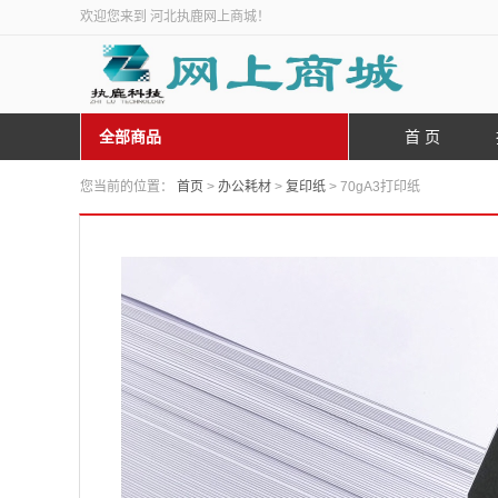
欢迎您来到 河北执鹿网上商城！
全部商品
首 页
您当前的位置：
首页
>
办公耗材
>
复印纸
> 70gA3打印纸