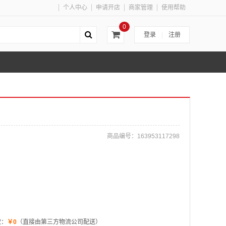
个人中心
申请开店
商家管理
使用帮助
0
登录
|
注册
商品编号：
163953117298
款：
￥0
（直接由第三方物流公司配送）