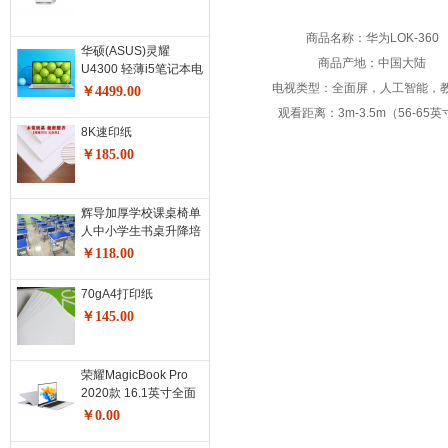
商品名称：华为LOK-360
华硕(ASUS)灵耀
商品产地：中国大陆
U4300 轻薄i5笔记本电
脑超薄92%全面屏 冰
电视类型：全面屏，人工智能，教
￥4499.00
钻银14英寸(人脸识别)
观看距离：3m-3.5m（56-65
i5-8265U 8G 512G固
8K速印纸
态 2G独显
￥185.00
辉导加厚学校课桌椅单
人中小学生书桌升降培
训桌椅辅导班套装 深蓝
￥118.00
色包边整套
70gA4打印纸
￥145.00
荣耀MagicBook Pro
2020款 16.1英寸全面
屏轻薄笔记本电脑
￥0.00
（R5 4600H 16G
512G 7nm