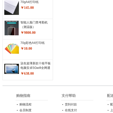
70gA4打印纸
100%sRGB）冰河银
￥145.00
智能人脸门禁考勤机
（测温版）
￥9800.00
70g彩色A4打印纸
￥10.00
柒友超薄新款十核平板
电脑安卓5Gwifi全网通
4G上网娱乐高清影音
￥638.00
游戏高速流畅运行平板
手机学习机网课
购物指南
支付帮助
配
购物流程
货到付款
会员制度
在线支付