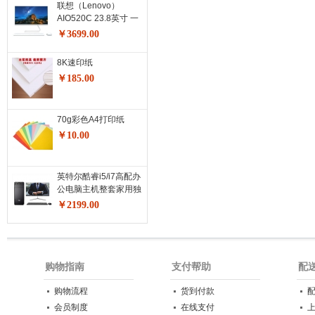
联想（Lenovo）
器
AIO520C 23.8英寸 一
体机台式电脑 商务办公
￥3699.00
家用电脑 酷睿i3-
10110U 8G 512G SSD
8K速印纸
白色
￥185.00
70g彩色A4打印纸
￥10.00
英特尔酷睿i5/i7高配办
公电脑主机整套家用独
显 电脑主机+24英寸显
￥2199.00
示器 套餐二办公酷睿
i5/8G/256G固态硬盘
购物指南
支付帮助
配
购物流程
货到付款
会员制度
在线支付