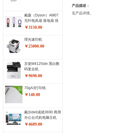
产品描述：
见产品详情。
戴森（Dyson）AM07
无叶电风扇 落地扇 强
劲稳定气流 进口无叶风
￥3150.00
扇风尚紫
理光速印机
￥25000.00
京瓷M4125idn 黑白数
码复合机
￥9690.00
70gA3打印纸
￥140.00
戴尔dell成就3690 商用
办公台式机电脑主机
(11代i5-11400 16G
￥4689.00
256G+1T 三年服
务)+23.8英寸电脑显示