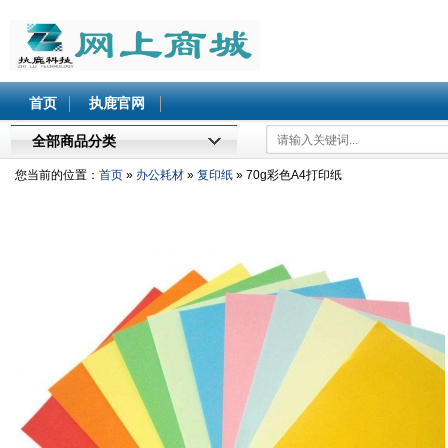
北执鹿网上商城
首页
执鹿官网
全部商品分类
您当前的位置：
首页
»
办公耗材
»
复印纸
» 70g彩色A4打印纸